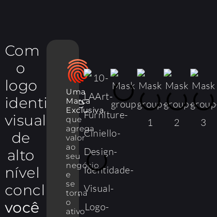
Com
o
logo
Uma
identidade
Marca
Exclusiva
,
visual
que
agrega
de
valor
ao
alto
seu
negócio
nível
e
se
concluída,
torna
o
você
ativo