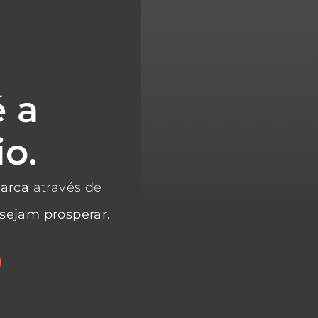
é a
o.
marca
através de
sejam prosperar.