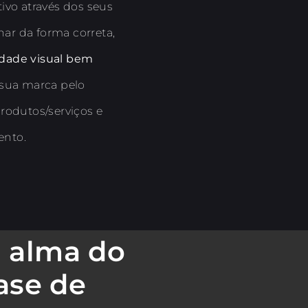
ivo através dos seus
nar da forma correta,
dade visual bem
a sua marca pelo
rodutos/serviços e
ento.
a alma do
ase de