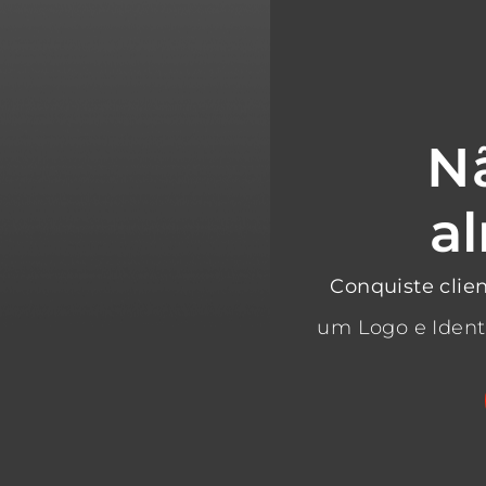
Nã
a
Conquiste clien
um Logo e Ident