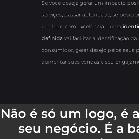
Se você deseja gerar um impacto posit
serviços, passar autoridade, se posicio
um logo com excelência e
uma identi
definida
vai facilitar a identificação d
consumidor, gerar desejo pelos seus p
aumentar suas vendas e seu engajam
Não é só um logo, é 
seu negócio. É a b