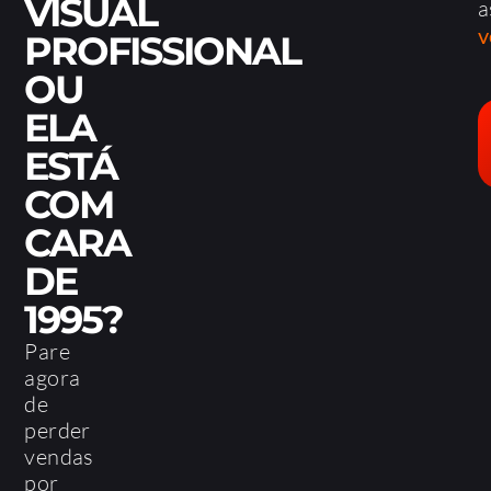
VISUAL
a
v
PROFISSIONAL
OU
ELA
ESTÁ
COM
CARA
DE
1995?
Pare
agora
de
perder
vendas
por